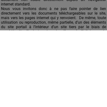
internet standard.
Nous vous invitons donc à ne pas faire pointer de lien
directement vers les documents téléchargeables sur le site,
mais vers les pages internet qui y renvoient. De même, toute
utilisation ou reproduction, même partielle, d’un des éléments
du site portail à l’intérieur d’un site tiers par le biais de
procédés dits d’inclusion, de cadres (frames), d’inlining ou de
tout autre procédé de nature similaire sont formellement
interdits. Les reproductions à but commercial ou publicitaire
ne seront, sauf exception, pas autorisées.
6 – Responsabilité
Les éditeurs et les auteurs du site
https://www.bruaysiennedevidange.com ne sauraient être
tenus responsables des erreurs ou omissions dans les
informations diffusées ou des problèmes techniques
rencontrés sur le site et sur tous les autres sites vers lesquels
nous établissons des liens, ou de toute interprétation des
informations publiées sur ces sites, ainsi que des
conséquences de leur utilisation.