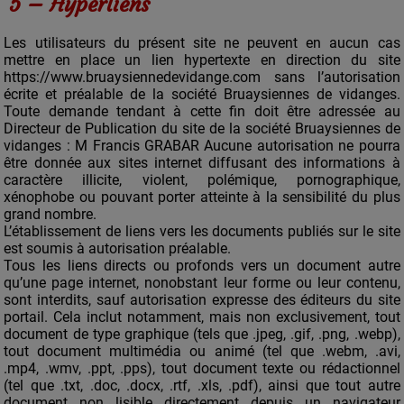
5 – Hyperliens
Les utilisateurs du présent site ne peuvent en aucun cas
mettre en place un lien hypertexte en direction du site
https://www.bruaysiennedevidange.com sans l’autorisation
écrite et préalable de la société Bruaysiennes de vidanges.
Toute demande tendant à cette fin doit être adressée au
Directeur de Publication du site de la société Bruaysiennes de
vidanges : M Francis GRABAR Aucune autorisation ne pourra
être donnée aux sites internet diffusant des informations à
caractère illicite, violent, polémique, pornographique,
xénophobe ou pouvant porter atteinte à la sensibilité du plus
grand nombre.
L’établissement de liens vers les documents publiés sur le site
est soumis à autorisation préalable.
Tous les liens directs ou profonds vers un document autre
qu’une page internet, nonobstant leur forme ou leur contenu,
sont interdits, sauf autorisation expresse des éditeurs du site
portail. Cela inclut notamment, mais non exclusivement, tout
document de type graphique (tels que .jpeg, .gif, .png, .webp),
tout document multimédia ou animé (tel que .webm, .avi,
.mp4, .wmv, .ppt, .pps), tout document texte ou rédactionnel
(tel que .txt, .doc, .docx, .rtf, .xls, .pdf), ainsi que tout autre
document non lisible directement depuis un navigateur